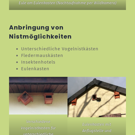
Eule am Eulenkasten (Nachtaufnahme per Wildkamera)
Anbringung von
Nistmöglichkeiten
Unterschiedliche Vogelnistkästen
Fledermauskästen
Insektenhotels
Eulenkasten
Verschiedene
Eulenkasten mit
Vogelnistkästen für
Anflugstelle und
unterschiedliche