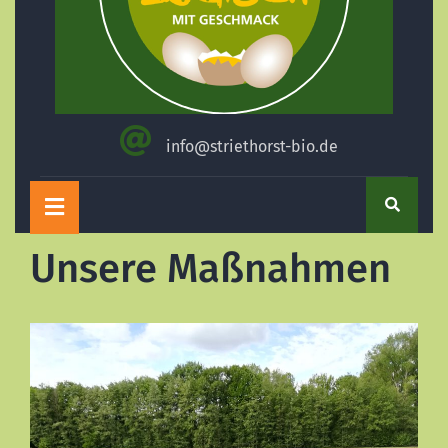
info@striethorst-bio.de
Open
Button
Unsere Maßnahmen