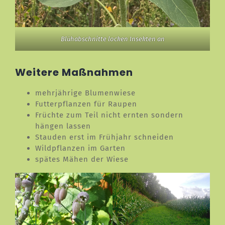
Blühabschnitte locken Insekten an
Weitere Maßnahmen
mehrjährige Blumenwiese
Futterpflanzen für Raupen
Früchte zum Teil nicht ernten sondern
hängen lassen
Stauden erst im Frühjahr schneiden
Wildpflanzen im Garten
spätes Mähen der Wiese