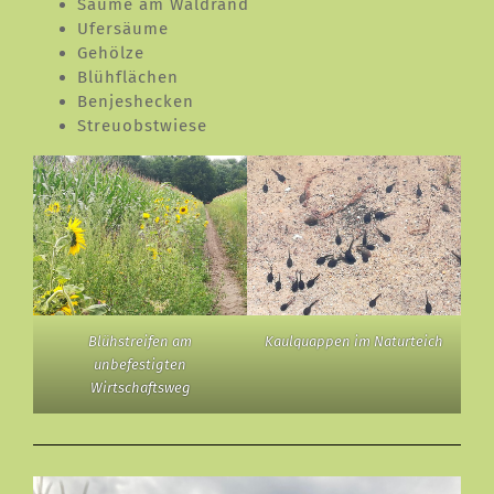
Säume am Waldrand
Ufersäume
Gehölze
Blühflächen
Benjeshecken
Streuobstwiese
Blühstreifen am
Kaulquappen im Naturteich
unbefestigten
Wirtschaftsweg