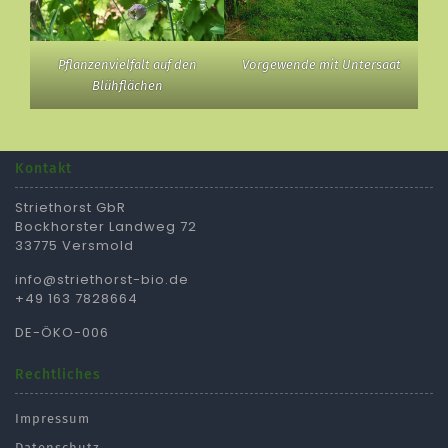
Pflanzenvielfalt auf den
Vorgewende mit Untersaat
Blühflächen
Kontakt
Striethorst GbR
Bockhorster Landweg 72
33775 Versmold
info@striethorst-bio.de
+49 163 7828664
DE-ÖKO-006
Rechtliches
Impressum
Datenschutz