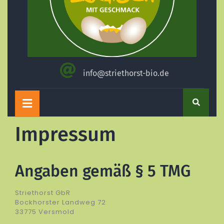
info@striethorst-bio.de
Open
Button
Impressum
Angaben gemäß § 5 TMG
Striethorst GbR
Bockhorster Landweg 72
33775 Versmold