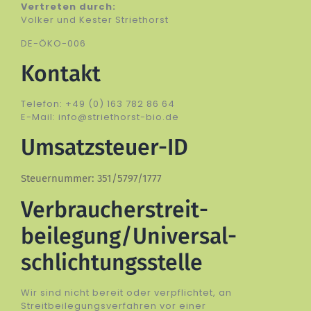
Vertreten durch:
Volker und Kester Striethorst
DE-ÖKO-006
Kontakt
Telefon: +49 (0) 163 782 86 64
E-Mail: info@striethorst-bio.de
Umsatzsteuer-ID
Steuernummer: 351/5797/1777
Verbraucher­streit­
beilegung/Universal­
schlichtungs­stelle
Wir sind nicht bereit oder verpflichtet, an
Streitbeilegungsverfahren vor einer