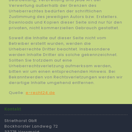
Verwertung außerhalb der Grenzen des
Urheberrechtes bedürfen der schriftlichen
Zustimmung des jeweiligen Autors bzw. Erstellers.
Downloads und Kopien dieser Seite sind nur für den
privaten, nicht kommerziellen Gebrauch gestattet.
Soweit die Inhalte auf dieser Seite nicht vom
Betreiber erstellt wurden, werden die
Urheberrechte Dritter beachtet. Insbesondere
werden Inhalte Dritter als solche gekennzeichnet.
Sollten Sie trotzdem auf eine
Urheberrechtsverletzung aufmerksam werden,
bitten wir um einen entsprechenden Hinweis. Bei
Bekanntwerden von Rechtsverletzungen werden wir
derartige Inhalte umgehend entfernen.
Quelle:
e-recht24.de
Kontakt
Striethorst GbR
Bockhorster Landweg 72
33775 Versmold