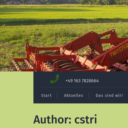
Skip
to
+49 163 7828664
content
Start
Aktuelles
Das sind wir!
Author:
cstri